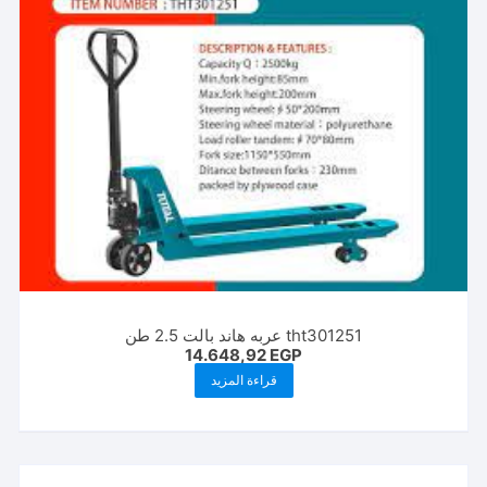
tht301251 عربه هاند بالت 2.5 طن
14.648,92
EGP
قراءة المزيد