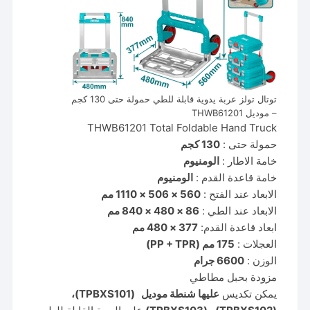
توتال تولز عربة يدوية قابلة للطي حمولة حتى 130 كجم
– موديل THWB61201
THWB61201 Total Foldable Hand Truck
حمولة حتى :
130 كجم
خامة الاطار :
الومنيوم
خامة قاعدة القدم :
الومنيوم
الابعاد عند الفتح :
560 × 506 × 1110 مم
الابعاد عند الطي :
86 × 480 × 840 مم
ابعاد قاعدة القدم:
377 × 480 مم
العجلات :
175 مم (PP + TPR)
الوزن :
6600 جرام
مزودة بحبل مطاطي
يمكن تكديس
عليها شنطة موديل (TPBXS101)،