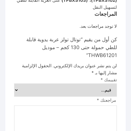
(TPBXS102)، (TPBXS103)
على العربة القابلة للطي
لتسهيل النقل
المراجعات
لا توجد مراجعات بعد.
كن أول من يقيم “توتال تولز عربة يدوية قابلة
للطي حمولة حتى 130 كجم – موديل
THWB61201”
لن يتم نشر عنوان بريدك الإلكتروني.
الحقول الإلزامية
مشار إليها بـ
*
تقييمك
*
مراجعتك
*