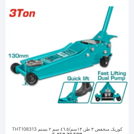
كوريك منخفض ٣ طن ١٣سم/٤٦.٥ سم ٢ بستم THT108313