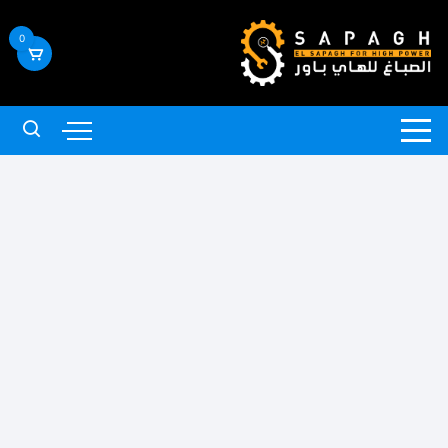
لتجاوز
لى
0
لمحتوى