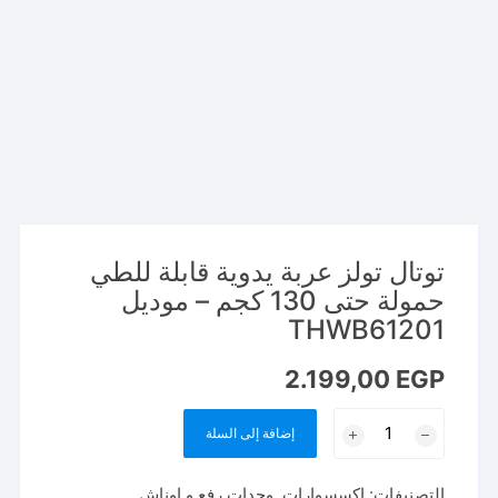
توتال تولز عربة يدوية قابلة للطي
حمولة حتى 130 كجم – موديل
THWB61201
2.199,00
EGP
كمية
إضافة إلى السلة
توتال
تولز
التصنيفات:
اكسسوارات
,
وحدات رفع و اوناش