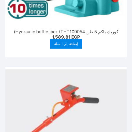
كوريك باكم 5 طن Hydraulic bottle jack (ΤΗΤ109054)
1.589,81
EGP
إضافة إلى السلة