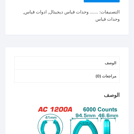
توتال
التصنيفات:
....... وحدات قياس ديجيتال
,
ادوات قياس
,
تولز
وحدات قياس
كلامب
ميتر
1200
امبير
ديجيتال
AC
الوصف
موديل
TMT7610001
مراجعات (0)
الوصف