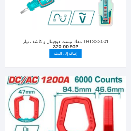
THTS33001 مفك تيست ديجيتال و كاشف تيار
320,00
EGP
إضافة إلى السلة