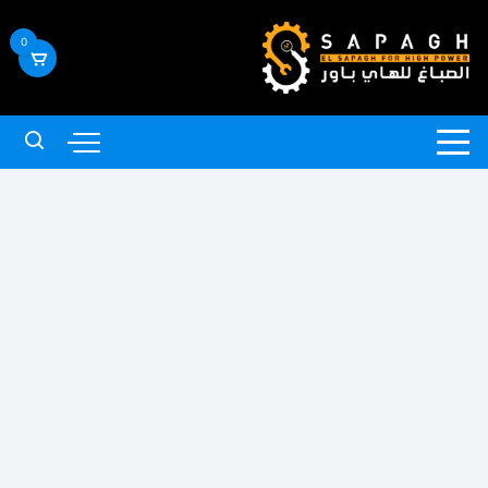
لتجاوز
لى
0
لمحتوى