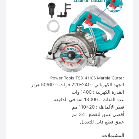
Power Tools TS3141106 Marble Cutter
الجهد الكهربائي : ‎220-240 فولت ~ 50/60 هرتز‎
القدرة الكهربية : ‎1400 وات‎
عدد اللفات : ‎13000 لفة في الدقيقة‎
قطر الألماظة : ‎110×20 مم‎
أقصى عمق للقطع : ‎34 مم‎
عمق قطع قابل للتعديل
المشتملات: