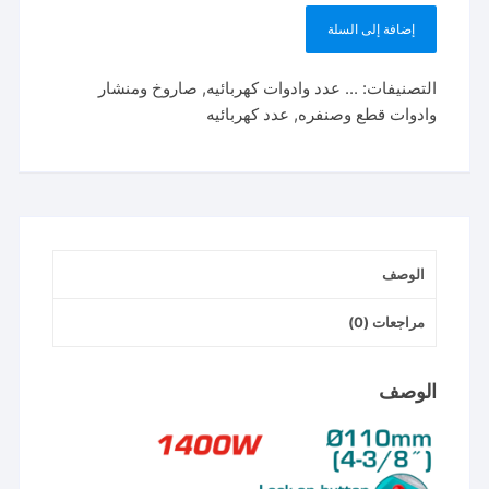
إضافة إلى السلة
كمية
توتال
التصنيفات:
... عدد وادوات كهربائيه
,
صاروخ ومنشار
تولز
وادوات قطع وصنفره
,
عدد كهربائيه
منشار
صينية
رخام
1400
وات
110
الوصف
مم
-
مراجعات (0)
TS3141106
الوصف