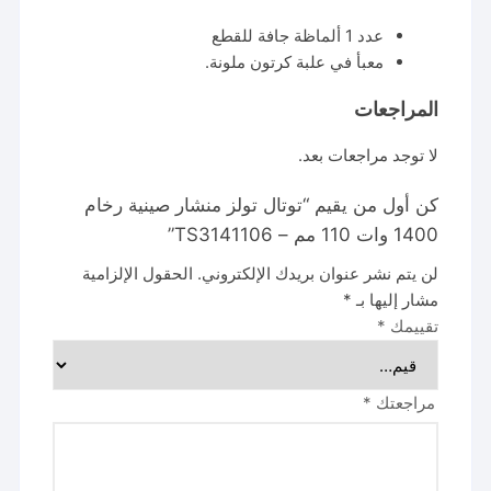
عدد 1 ألماظة جافة للقطع
معبأ في علبة كرتون ملونة.
المراجعات
لا توجد مراجعات بعد.
كن أول من يقيم “توتال تولز منشار صينية رخام
1400 وات 110 مم – TS3141106”
لن يتم نشر عنوان بريدك الإلكتروني.
الحقول الإلزامية
مشار إليها بـ
*
تقييمك
*
مراجعتك
*