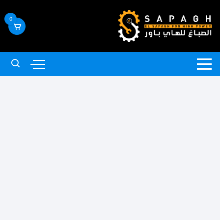
لتجاوز
لى
0
لمحتوى