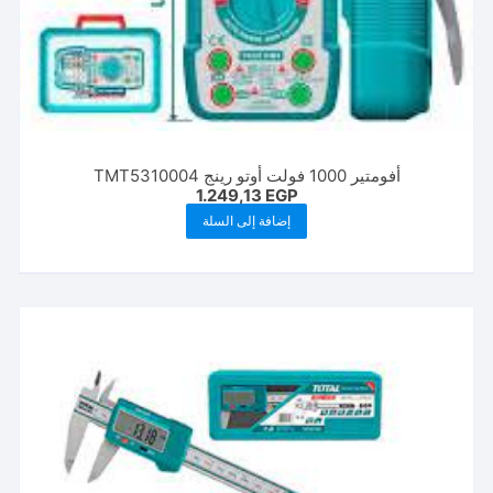
أفومتير 1000 فولت أوتو رينج TMT5310004
1.249,13
EGP
إضافة إلى السلة