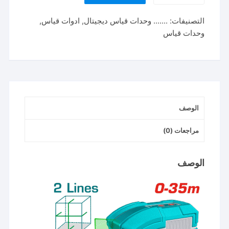
ميزان
التصنيفات:
....... وحدات قياس ديجيتال
,
ادوات قياس
,
ليزر
وحدات قياس
2
خط
اخضر
35
متر
tll680081
الوصف
Laser
levev
مراجعات (0)
TLL156601
الوصف