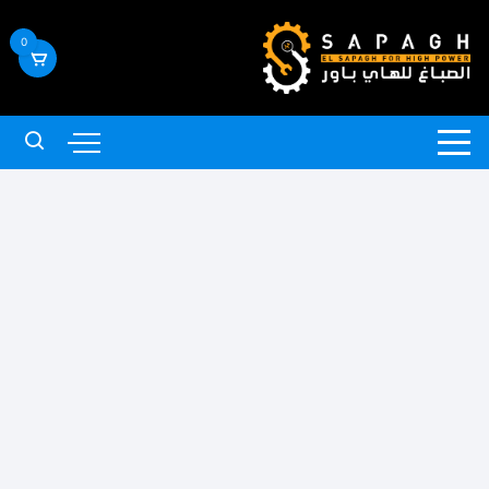
لتجاوز
لى
0
لمحتوى