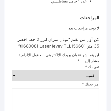
عدد 1 حامل مغناطيسي
المراجعات
لا توجد مراجعات بعد.
كن أول من يقيم “توتال ميزان ليزر 2 خط اخضر
35 متر tll680081 Laser levev TLL156601”
لن يتم نشر عنوان بريدك الإلكتروني.
الحقول الإلزامية
مشار إليها بـ
*
تقييمك
*
مراجعتك
*