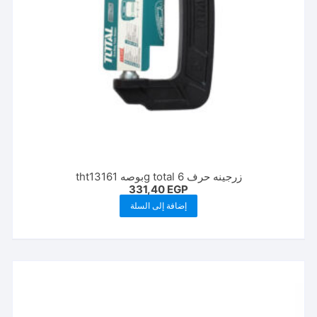
زرجينه حرف g total 6بوصه tht13161
331,40
EGP
إضافة إلى السلة