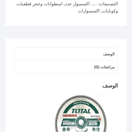
التصنيفات:
..... اكسسوار عدد
,
اسطوانات وحجر قطعيات
tac2339212
وكوبايات
,
اكسسوارات
سلاح
صنية
12"120
الالومنيوم
الوصف
مراجعات (0)
الوصف