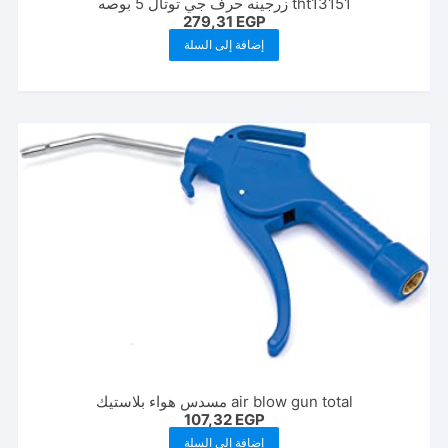
tht13151 زرجينه حرف جي توتال 5 بوصه
279,31
EGP
إضافة إلى السلة
air blow gun total مسدس هواء بلاستيك
107,32
EGP
إضافة إلى السلة