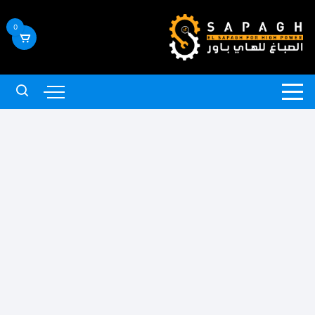
لتجاوز
لى
0
لمحتوى