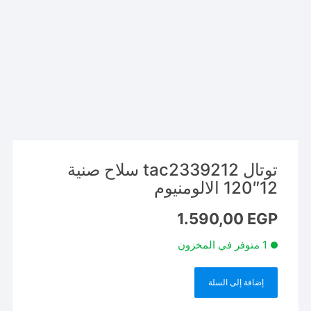
توتال tac2339212 سلاح صنية
12″120 الالومنيوم
1.590,00
EGP
1 متوفر في المخزون
إضافة إلى السلة
كمية
توتال