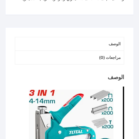
1
من
توتال
(4-
14
الوصف
ملم)
موديل
مراجعات (0)
THT31143
الوصف