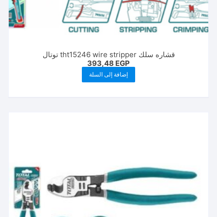
قشاره سلك tht15246 wire stripper توتال
393,48
EGP
إضافة إلى السلة