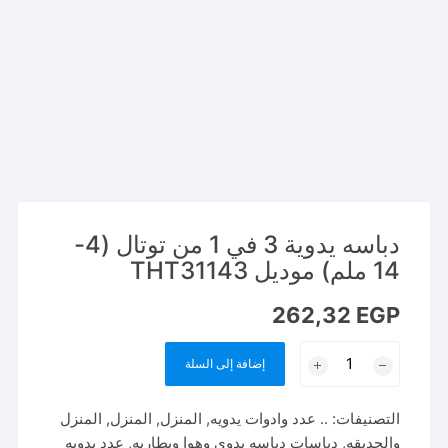
دباسه يدوية 3 في 1 من توتال (4-
14 ملم) موديل THT31143
262,32
EGP
كمية
إضافة إلى السلة
دباسه
يدوية
التصنيفات:
.. عدد وادوات يدويه
,
المنزل
,
المنزل
,
المنزل
3
والحديقه
,
دباسات دباسه يدوي وهوا وبطاريه
,
عدد يدويه
في