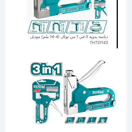
دباسه يدوية 3 في 1 من توتال (4-14 ملم) موديل
THT31143