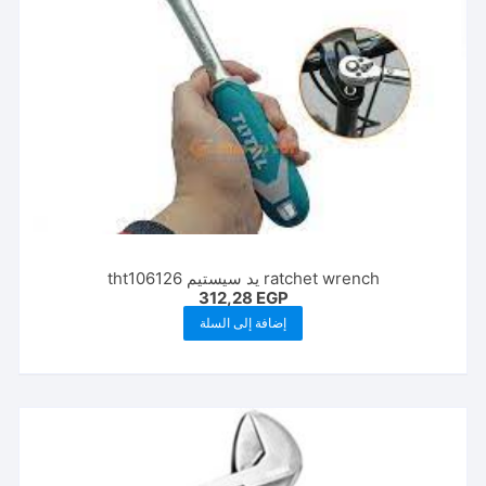
ratchet wrench يد سيستيم tht106126
312,28
EGP
إضافة إلى السلة