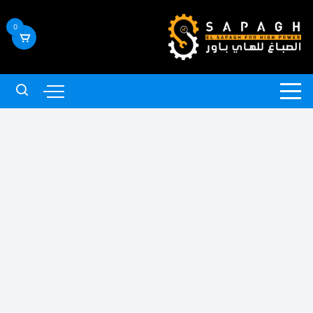
لتجاوز
لى
0
لمحتوى