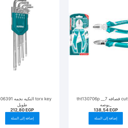
cutting قصافه tht130706p __7
torx key النكيه نجمه
_بوصه
طويل
212,80
EGP
138,54
EGP
إضافة إلى السلة
إضافة إلى السلة