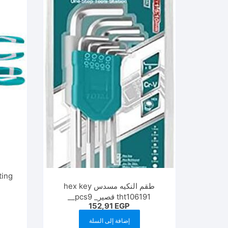
طقم النكيه مسدس hex key
tht106191 قصير_ pcs9__
152,91
EGP
إضافة إلى السلة