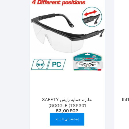
 tht106391
نظاره حمايه رايش SAFETY
GOGGLE (TSP301)
53,00
EGP
إضافة إلى السلة