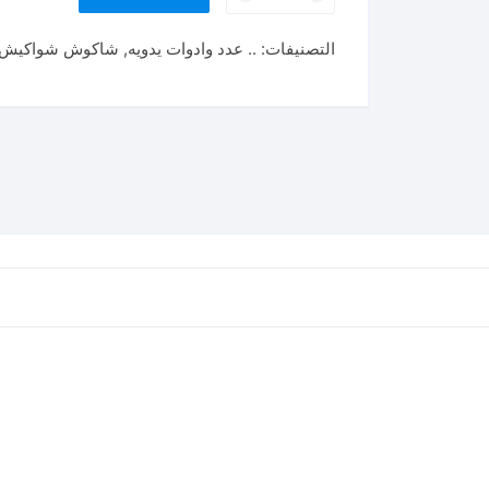
دقماق
رابر
التصنيفات:
.. عدد وادوات يدويه
,
شاكوش شواكيش 
اسود
TOTAL
Rubber
hammer
450gr
(THRUH6816)