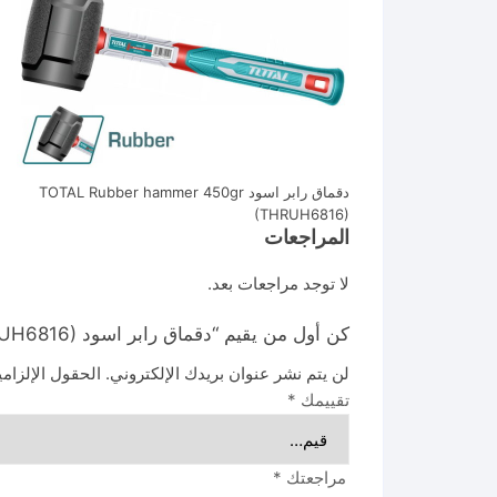
دقماق رابر اسود TOTAL Rubber hammer 450gr
(THRUH6816)
المراجعات
لا توجد مراجعات بعد.
كن أول من يقيم “دقماق رابر اسود TOTAL Rubber hammer 450gr (THRUH6816)”
لن يتم نشر عنوان بريدك الإلكتروني.
الحقول الإلزامي
تقييمك
*
مراجعتك
*