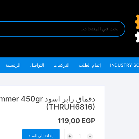
INDUSTRY S
إتمام الطلب
التركيبات
التواصل
الرئيسية
دقماق رابر اسود r
(THRUH6816)
119,00
EGP
كمية
إضافة إلى السلة