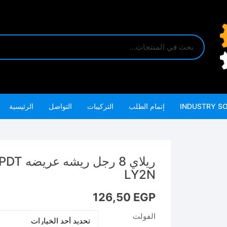
INDUSTRY S
إتمام الطلب
التركيبات
التواصل
الرئيسية
ريلاي 8
LY2N
126,50
EGP
الفولت