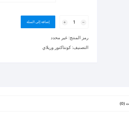
كمية
إضافة إلى السلة
ريلاي
8
رمز المنتج:
غير محدد
رجل
ريشه
التصنيف:
كونتاكتور وريلاي
عريضه
RELAY
GEN
PURPOSE
DPDT
LY2N
(0)