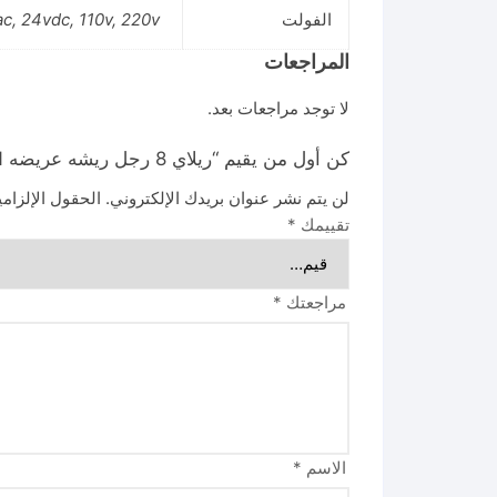
الفولت
ac, 24vdc, 110v, 220v
المراجعات
لا توجد مراجعات بعد.
كن أول من يقيم “ريلاي 8 رجل ريشه عريضه RELAY GEN PURPOSE DPDT LY2N”
لن يتم نشر عنوان بريدك الإلكتروني.
الحقول الإلزامي
تقييمك
*
مراجعتك
*
الاسم
*