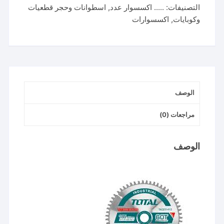
التصنيفات:
..... اكسسوار عدد
,
اسطوانات وحجر قطعيات
7.25
وكوبايات
,
اكسسوارات
بوصة
60
سن
من
توتال
TAC231413
الوصف
مراجعات (0)
الوصف