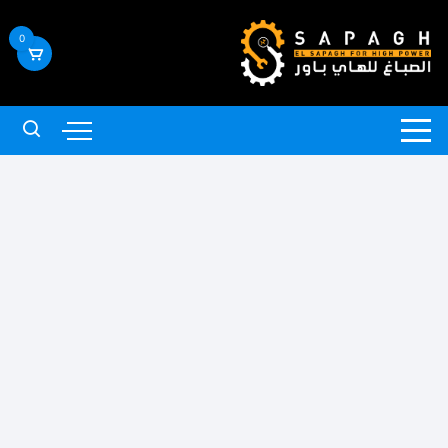
لتجاوز
لى
0
لمحتوى