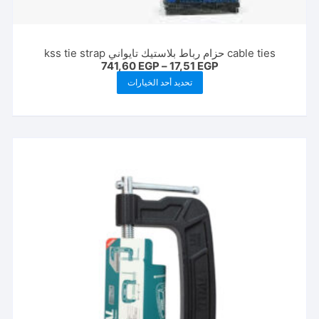
cable ties حزام رباط بلاستيك تايواني kss tie strap
نطاق
741,60
EGP
–
17,51
EGP
السعر:
هناك
تحديد أحد الخيارات
من
العديد
خلال
من
الأشكال
المختلفة
لهذا
المنتج.
يمكن
اختيار
الخيارات
على
صفحة
المنتج