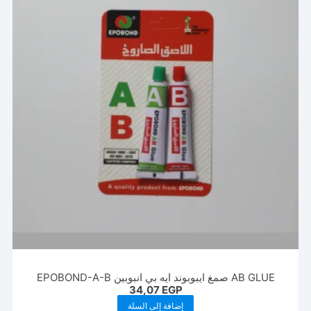
AB GLUE صمغ ايبوبوند ايه بي انبوبين EPOBOND-A-B
34,07
EGP
إضافة إلى السلة