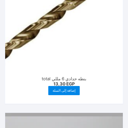
بنطه حدادي 6 مللي total
13,30
EGP
إضافة إلى السلة