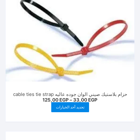
لهذا
المنتج.
يمكن
اختيار
الخيارات
على
صفحة
المنتج
حزام بلاستيك صيني الوان جوده عاليه cable ties tie strap
نطاق
125,00
EGP
–
33,00
EGP
السعر:
هناك
تحديد أحد الخيارات
من
العديد
خلال
من
الأشكال
المختلفة