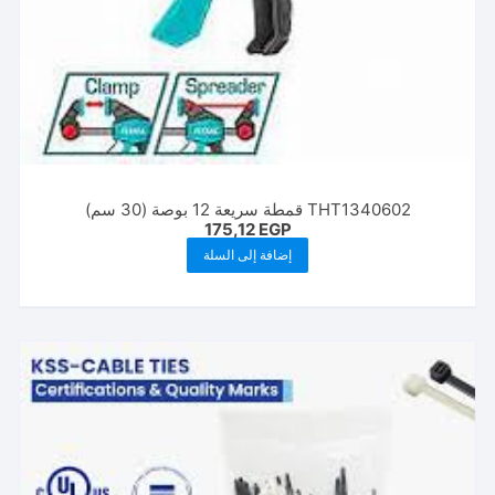
THT1340602 قمطة سريعة 12 بوصة (30 سم)
175,12
EGP
إضافة إلى السلة