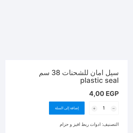
سيل امان للشحنات 38 سم
plastic seal
4,00
EGP
كمية
إضافة إلى السلة
سيل
امان
التصنيف:
ادوات ربط افيز و حزام
للشحنات
38