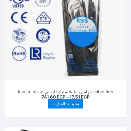
cable ties حزام رباط بلاستيك تايواني kss tie strap
نطاق
741,60
EGP
–
17,51
EGP
السعر:
هناك
تحديد أحد الخيارات
من
العديد
خلال
من
الأشكال
المختلفة