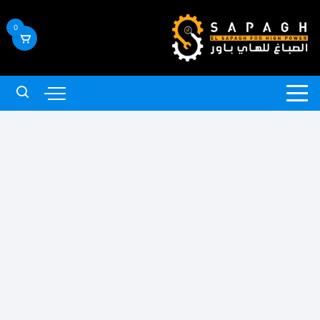
لتجاوز
لى
0
لمحتوى