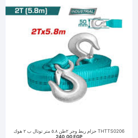
لهذا
المنتج.
يمكن
اختيار
الخيارات
على
صفحة
المنتج
THTTS0206 حزام ربط وجر ٢طن ٥.٨ متر توتال ب ٢ هوك
240,00
EGP