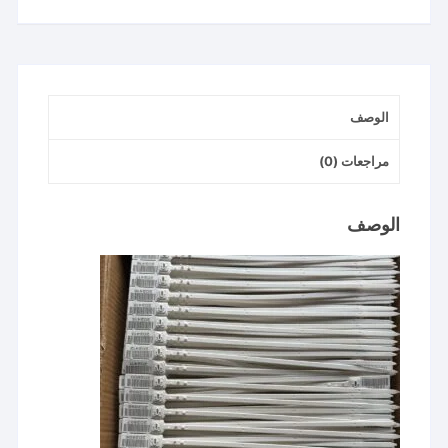
سم
plastic
seal
الوصف
مراجعات (0)
الوصف