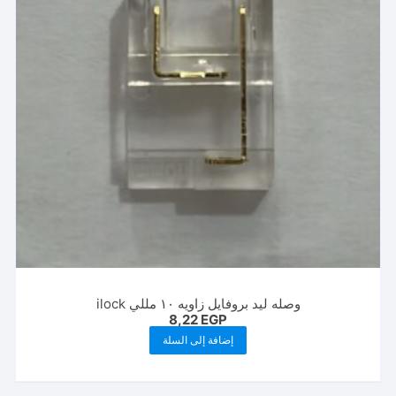
وصله ليد بروفايل زاويه ١٠ مللي ilock
8,22
EGP
إضافة إلى السلة