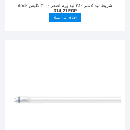
شريط ليد ٥ متر ٢٤٠ ليد ورم اصفر ٣٠٠٠ كليفن ilock
314,21
EGP
إضافة إلى السلة