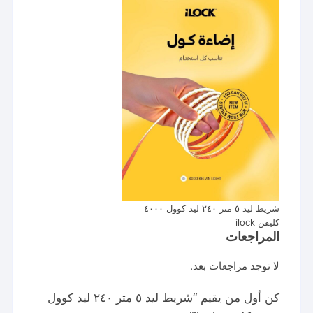
شريط ليد ٥ متر ٢٤٠ ليد كوول ٤٠٠٠
كليفن ilock
المراجعات
لا توجد مراجعات بعد.
كن أول من يقيم “شريط ليد ٥ متر ٢٤٠ ليد كوول