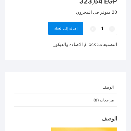
323,64
EGP
20 متوفر في المخزون
كمية
إضافة إلى السلة
شريط
ليد
التصنيفات:
i lock
,
الاضاءه والديكور
٥
متر
٢٤٠
ليد
كوول
٤٠٠٠
الوصف
كليفن
ilock
مراجعات (0)
الوصف