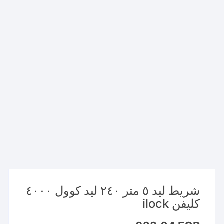
شريط ليد ٥ متر ٢٤٠ ليد كوول ٤٠٠٠
كليفن ilock