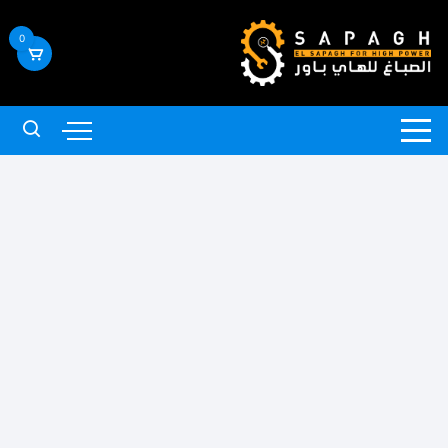
لتجاوز
لى
0
لمحتوى