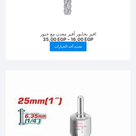
افيز بخابور أفيز معدن مع خبور
نطاق
35,00
EGP
–
16,00
EGP
السعر:
هناك
تحديد أحد الخيارات
من
العديد
خلال
من
الأشكال
المختلفة
لهذا
المنتج.
يمكن
اختيار
الخيارات
على
صفحة
المنتج