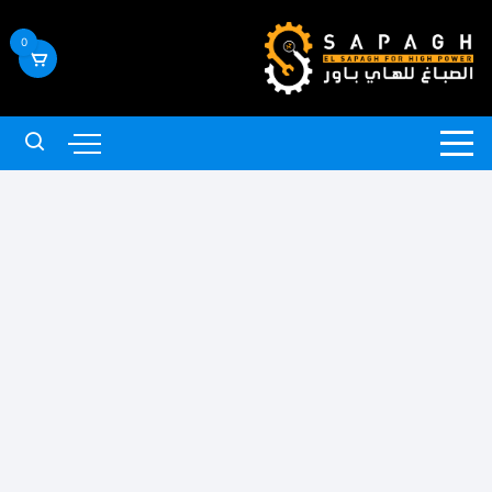
لتجاوز
لى
0
لمحتوى