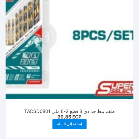
طقم بنط حدادي 8 قطع 2-8 ملى TACSD0801
69,85
EGP
إضافة إلى السلة