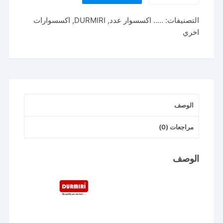
قصدير
التصنيفات:
..... اكسسوار عدد
,
DURMIRI
,
اكسسوارات
خدمه
اخري
شاقه
DURMIRI
Desoldering
Pump
Solder
Sucker
الوصف
مراجعات (0)
الوصف