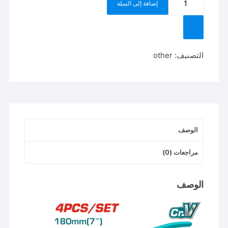
إضافة إلى السلة
طقم
بنس
تيل
TOTAL
التصنيف:
other
CIRCLIP
PLIERS
SET
7"
THTJ214042
الوصف
مراجعات (0)
الوصف