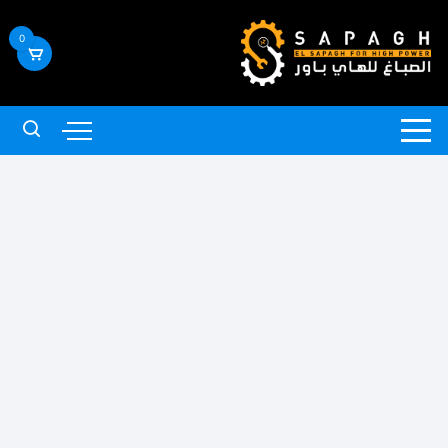
لتجاوز
لى
0
لمحتوى