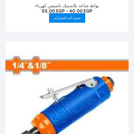
بواط صاعد بلاستيك تاسيس كهرباء
نطاق
55,00
EGP
–
40,00
EGP
السعر:
هناك
تحديد أحد الخيارات
من
العديد
خلال
من
الأشكال
المختلفة
لهذا
المنتج.
يمكن
اختيار
الخيارات
على
صفحة
المنتج