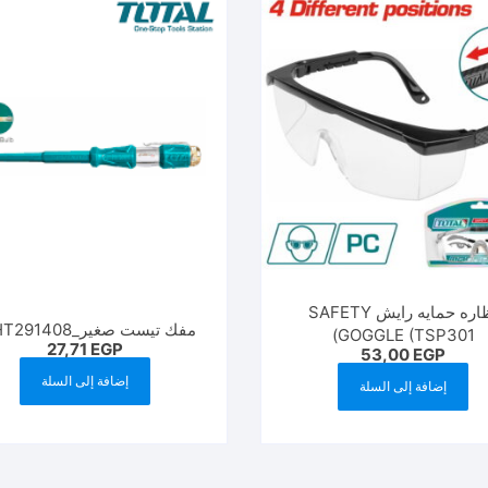
نظاره حمايه رايش SAFETY
مفك تيست صغير_THT291408_
GOGGLE (TSP301)
27,71
EGP
53,00
EGP
إضافة إلى السلة
إضافة إلى السلة