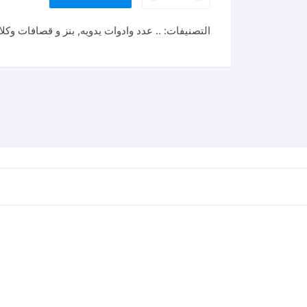
طقم
بنس
التصنيفات:
.. عدد وادوات يدويه
,
بنز و قصافات وكلا
غراب
TOTAL
3
Pcs
pump
pliers
set
(THT2PK231)