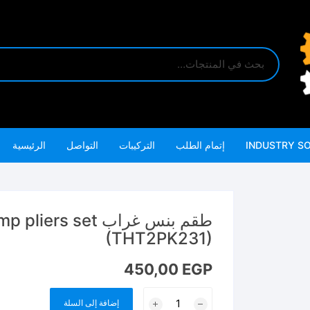
INDUSTRY S
إتمام الطلب
التركيبات
التواصل
الرئيسية
طقم بنس غراب s set
(THT2PK231)
450,00
EGP
كمية
إضافة إلى السلة