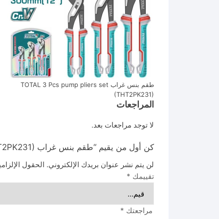
طقم بنس غراب TOTAL 3 Pcs pump pliers set
(THT2PK231)
المراجعات
لا توجد مراجعات بعد.
كن أول من يقيم “طقم بنس غراب TOTAL 3 Pcs pump pliers set (THT2PK231)”
لن يتم نشر عنوان بريدك الإلكتروني.
الحقول الإلزامي
تقييمك
*
مراجعتك
*