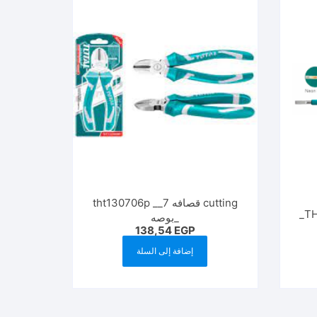
cutting قصافه tht130706p __7
_بوصه
138,54
EGP
إضافة إلى السلة