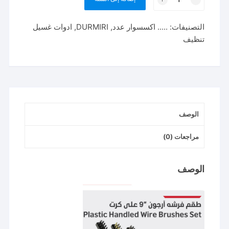
طقم
فرش
التصنيفات:
..... اكسسوار عدد
,
DURMIRI
,
ادوات غسيل
ارجون
تنظيف
٩
بوصه
durmiri
الوصف
مراجعات (0)
الوصف