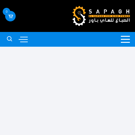
لتجاوز
لى
0
لمحتوى