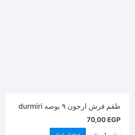
طقم فرش ارجون ٩ بوصه durmiri
70,00
EGP
كمية
إضافة إلى السلة