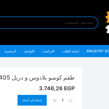
INDUSTRY S
إتمام الطلب
التركيبات
التواصل
الرئيسية
طقم كومبو بلادوس و دريل 405 نيوتن مع لقم TOSLI23056
3.746,26
EGP
كمية
إضافة إلى السلة
طقم
كومبو