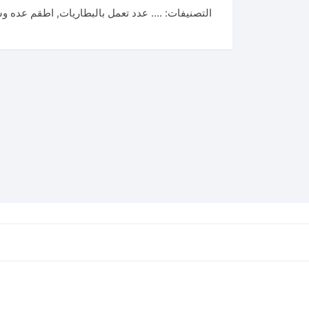
التصنيفات:
.... عدد تعمل بالبطاريات
,
اطقم عده و
بلادوس
و
دريل
405
نيوتن
مع
لقم
TOSLI23056