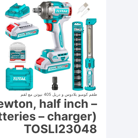
طقم كومبو بلادوس و دريل 405 نيوتن مع لقم
ewton, half inch –
tteries – charger)
TOSLI23048