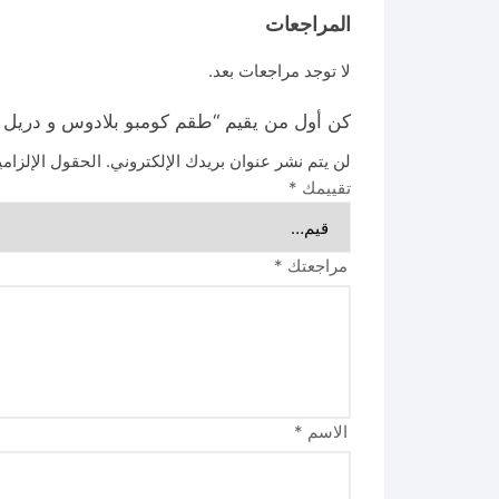
المراجعات
لا توجد مراجعات بعد.
كن أول من يقيم “طقم كومبو بلادوس و دريل 405 نيوتن مع لقم TOSLI23056”
لن يتم نشر عنوان بريدك الإلكتروني.
الحقول الإلزامي
تقييمك
*
مراجعتك
*
الاسم
*