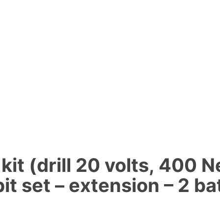
it (drill 20 volts, 400 N
bit set – extension – 2 ba