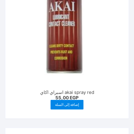
على
صفحة
المنتج
akai spray red اسبراي اكاي
55,00
EGP
إضافة إلى السلة