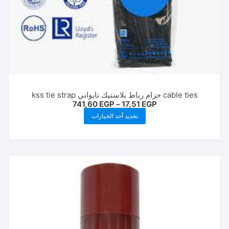
cable ties حزام رباط بلاستيك تايواني kss tie strap
نطاق
741,60
EGP
–
17,51
EGP
السعر:
هناك
تحديد أحد الخيارات
من
العديد
خلال
من
الأشكال
المختلفة
لهذا
المنتج.
يمكن
اختيار
الخيارات