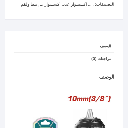
التصنيفات:
..... اكسسوار عدد
,
اكسسوارات
,
بنط ولقم
10
مللي
TOTAL
KEYLESS
CHUCK
TAC451016
الوصف
مراجعات (0)
الوصف