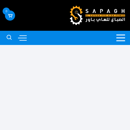
لتجاوز
لى
0
لمحتوى