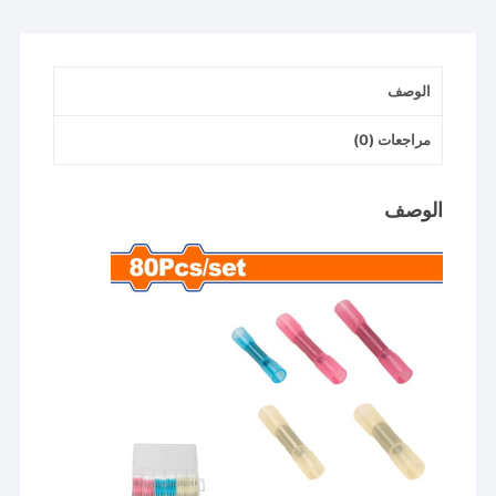
SHRINK
TUBING
WYU1B01
الوصف
مراجعات (0)
الوصف