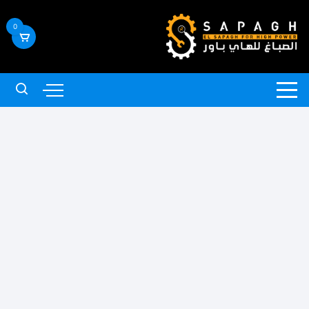
لتجاوز
لى
0
لمحتوى