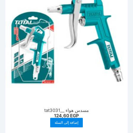
مسدس هواء __tat3031
124,60
EGP
إضافة إلى السلة