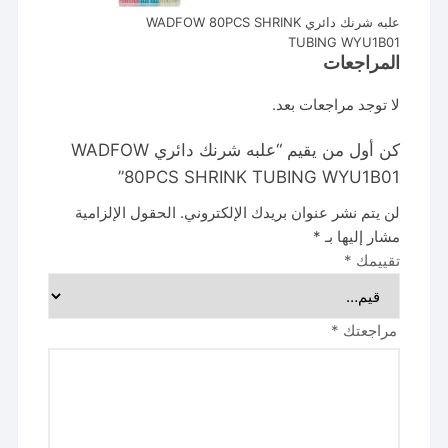
علبه شرنك دائري WADFOW 80PCS SHRINK
TUBING WYU1B01
المراجعات
لا توجد مراجعات بعد.
كن أول من يقيم “علبه شرنك دائري WADFOW
80PCS SHRINK TUBING WYU1B01”
لن يتم نشر عنوان بريدك الإلكتروني.
الحقول الإلزامية
مشار إليها بـ
*
تقييمك
*
مراجعتك
*