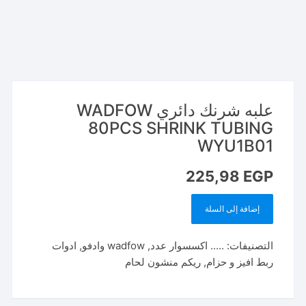
علبه شرنك دائري WADFOW
80PCS SHRINK TUBING
WYU1B01
225,98
EGP
إضافة إلى السلة
كمية
علبه
التصنيفات:
..... اكسسوار عدد
,
wadfow وادفو
,
ادوات
شرنك
ربط افيز و حزام
,
ريكم منشون لحام
دائري
WADFOW
80PCS