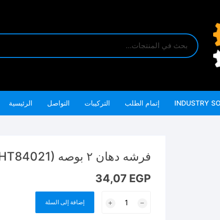
INDUSTRY S
إتمام الطلب
التركيبات
التواصل
الرئيسية
فرشه دهان ٢ بوصه Paint brush (THT84021)
34,07
EGP
كمية
إضافة إلى السلة
فرشه
دهان