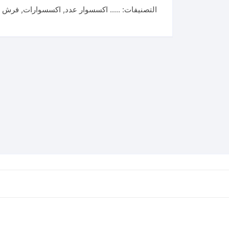
التصنيفات:
..... اكسسوار عدد
,
اكسسوارات
,
فرش ا
٢
بوصه
Paint
brush
(THT84021)