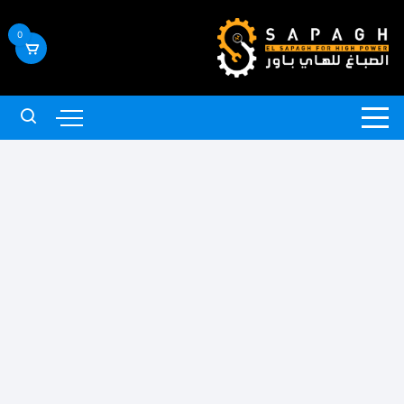
لتجاوز
لى
0
لمحتوى