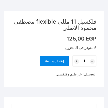
فلكسبل 11 مللي flexible مصطفي
محمود الاصلي
125,00
EGP
5 متوفر في المخزون
كمية
إضافة إلى السلة
فلكسبل
11
التصنيف:
خراطيم وفلكسبل
مللي
flexible
مصطفي
محمود
الاصلي