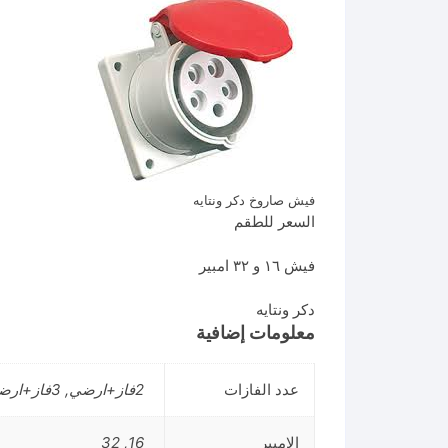
فيش صاروخ دكر ونتايه
السعر للطقم
فيش ١٦ و ٣٢ امبير
دكر ونتايه
معلومات إضافية
عدد الفازات
2فاز+ارضي, 3فاز+ارضي, 4فاز+ارضي
الامبير
16, 32