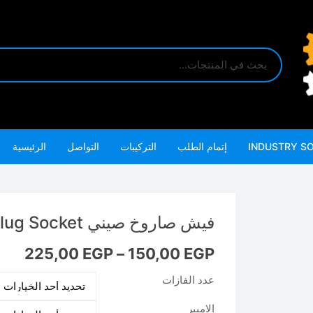
INDUSTRY S
إتمام الطلب
التركيبات
التواصل
الرئيسية
فيش صاروخ صيني Plug Socket
نطاق
225,00
EGP
–
150,00
EGP
السعر:
من
عدد الفازات
خلال
الامبير