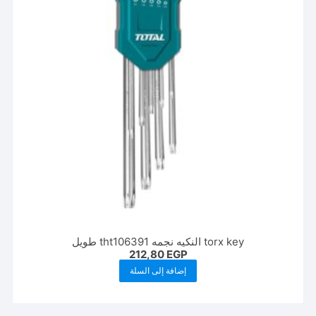
torx key النكيه نجمه tht106391 طويل
212,80
EGP
إضافة إلى السلة