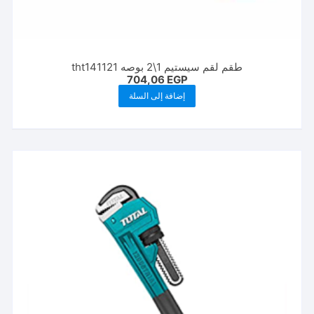
طقم لقم سيستيم 1\2 بوصه tht141121
704,06
EGP
إضافة إلى السلة