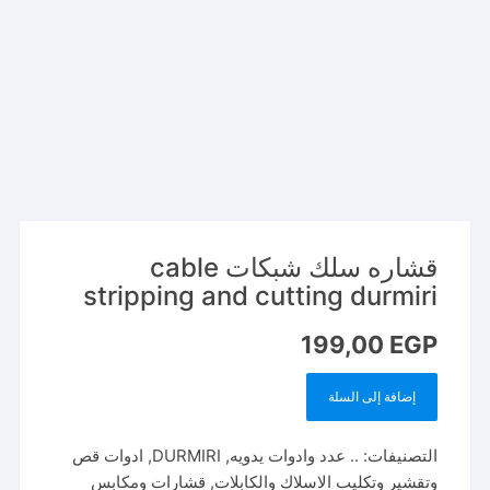
قشاره سلك شبكات cable
stripping and cutting durmiri
199,00
EGP
إضافة إلى السلة
كمية
قشاره
التصنيفات:
.. عدد وادوات يدويه
,
DURMIRI
,
ادوات قص
سلك
وتقشير وتكليب الاسلاك والكابلات
,
قشارات ومكابس
شبكات