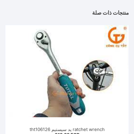
منتجات ذات صلة
ratchet wrench يد سيستيم tht106126