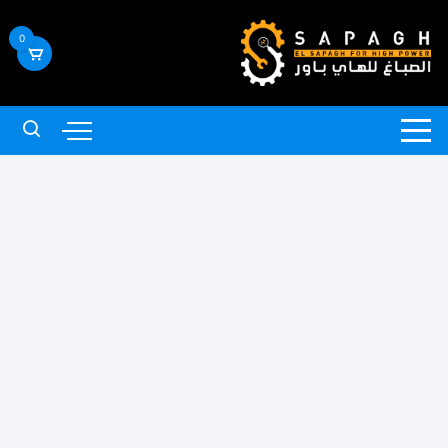
لتجاوز
لى
0
لمحتوى