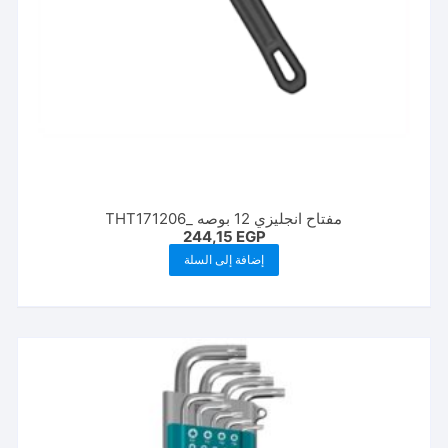
مفتاح انجليزي 12 بوصه _THT171206
244,15
EGP
إضافة إلى السلة