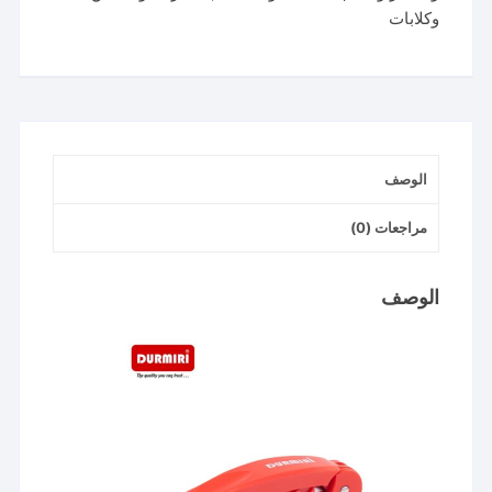
وكلابات
cable
stripping
and
cutting
durmiri
الوصف
مراجعات (0)
الوصف