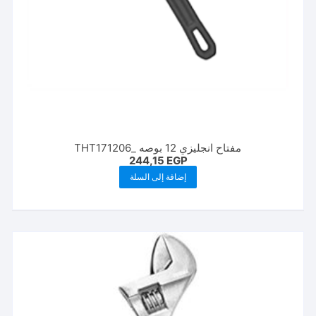
مفتاح انجليزي 12 بوصه _THT171206
244,15
EGP
إضافة إلى السلة