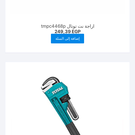
اراجة نت توتال tmpc4468p
249,39
EGP
إضافة إلى السلة