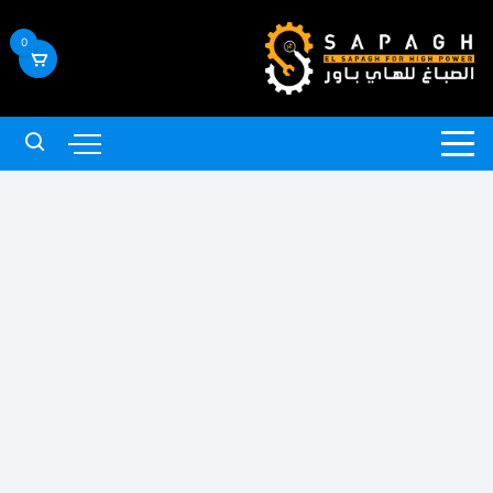
لتجاوز
لى
0
لمحتوى