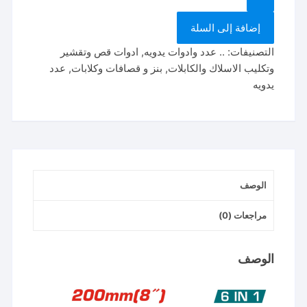
THTMF386
إضافة إلى السلة
6-
in-
التصنيفات:
.. عدد وادوات يدويه
,
ادوات قص وتقشير
1
وتكليب الاسلاك والكابلات
,
بنز و قصافات وكلابات
,
عدد
Multi-
يدويه
function
cutting
plier
الوصف
مراجعات (0)
الوصف