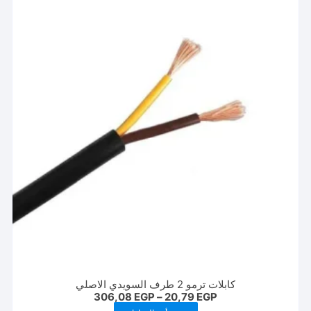
المنتج.
يمكن
اختيار
الخيارات
على
صفحة
المنتج
كابلات ترمو 2 طرف السويدي الاصلي
نطاق
306,08
EGP
–
20,79
EGP
السعر:
هناك