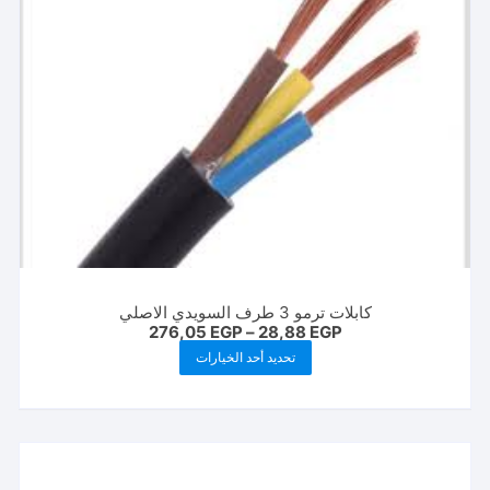
كابلات ترمو 3 طرف السويدي الاصلي
نطاق
276,05
EGP
–
28,88
EGP
السعر:
هناك
تحديد أحد الخيارات
من
العديد
خلال
من
الأشكال
المختلفة
لهذا