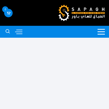
لتجاوز
لى
0
لمحتوى