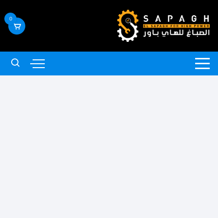
لتجاوز
لى
0
لمحتوى