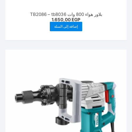
بلاور هواء 800 وات TB2086 – tb8036
1.650,00
EGP
إضافة إلى السلة