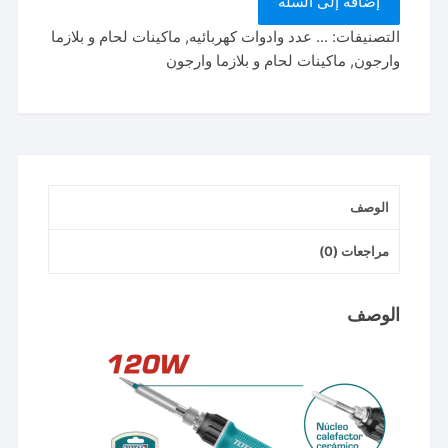
إضافة إلى السلة
وات ديجيتال
tet01610
التصنيفات:
... عدد وادوات كهربائيه
,
ماكينات لحام و بلازما
soldering
وارجون
,
ماكينات لحام و بلازما وارجون
iron
الوصف
مراجعات (0)
الوصف