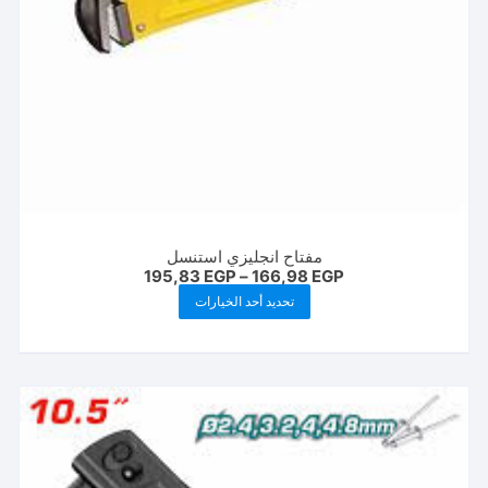
مفتاح انجليزي استنسل
نطاق
195,83
EGP
–
166,98
EGP
السعر:
هناك
تحديد أحد الخيارات
من
العديد
خلال
من
الأشكال
المختلفة
لهذا
المنتج.
يمكن