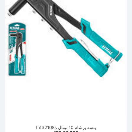
اختيار
الخيارات
على
صفحة
المنتج
بنسه برشام 10 توتال tht32108s