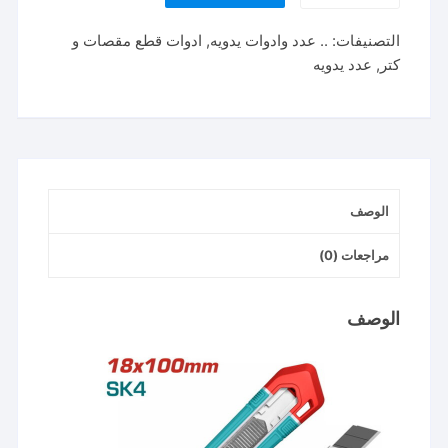
جرار
التصنيفات:
.. عدد وادوات يدويه
,
ادوات قطع مقصات و
TOTAL
كتر
,
عدد يدويه
Snap-
off
blade
knife
179mm
/
الوصف
18mm
THT511815
مراجعات (0)
الوصف