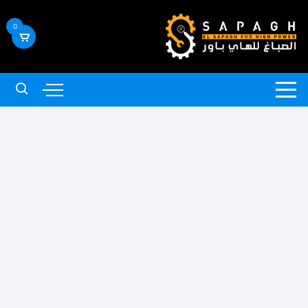
لتجاوز
لى
0
لمحتوى