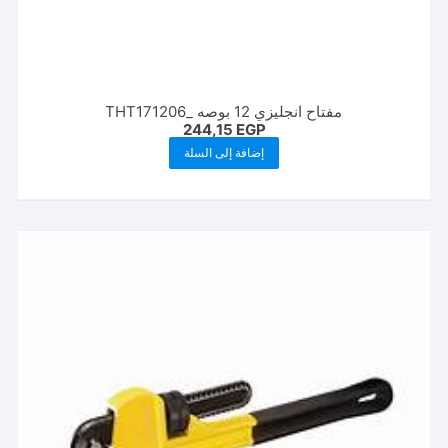
مفتاح انجليزي 12 بوصه _THT171206
244,15
EGP
إضافة إلى السلة