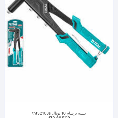
بنسه برشام 10 توتال tht32108s
172,89
EGP