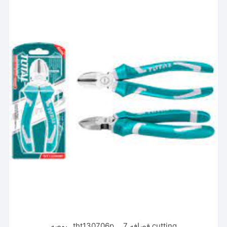
cutting قصافه tht130706p __7 _بوصه