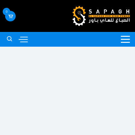
لتجاوز
لى
0
لمحتوى