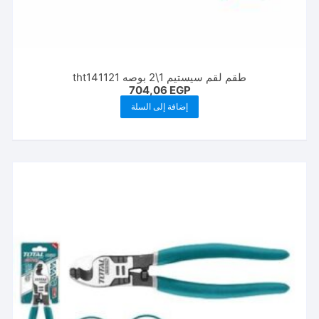
طقم لقم سيستيم 1\2 بوصه tht141121
704,06
EGP
إضافة إلى السلة