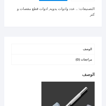
قلم
التصنيفات:
.. عدد وادوات يدويه
,
ادوات قطع مقصات و
رفيع
كتر
مع
شفرات
SW
Cutter
5
Blade
الوصف
Pen
مراجعات (0)
الوصف