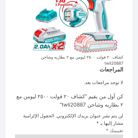
كشاف ٢٠ فولت ٢٥٠٠ ليومن مع ٢ بطاريه وشاحن
twli20887
المراجعات
لا توجد مراجعات بعد.
كن أول من يقيم “كشاف ٢٠ فولت ٢٥٠٠ ليومن مع
٢ بطاريه وشاحن twli20887”
لن يتم نشر عنوان بريدك الإلكتروني.
الحقول الإلزامية
مشار إليها بـ
*
تقييمك
*