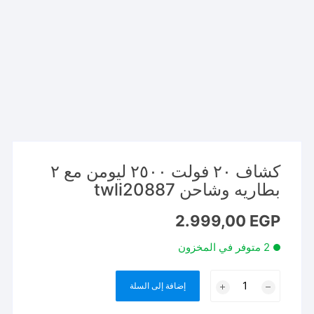
كشاف ٢٠ فولت ٢٥٠٠ ليومن مع ٢
بطاريه وشاحن twli20887
2.999,00
EGP
2 متوفر في المخزون
كمية
إضافة إلى السلة
كشاف
٢٠