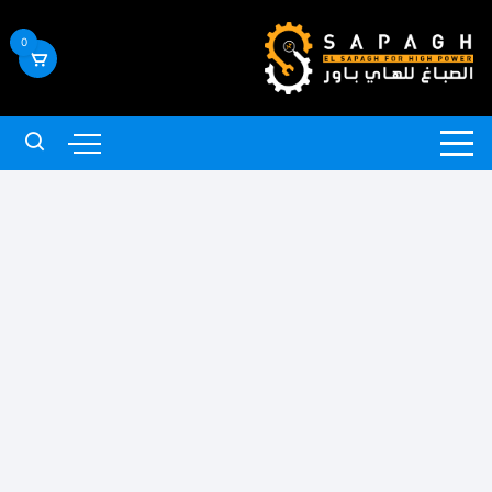
لتجاوز
لى
0
لمحتوى