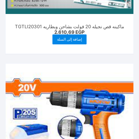
ماكينه قص نجيله 20 فولت بشاحن وبطاريه TGTLI20301
2.610,69
EGP
إضافة إلى السلة