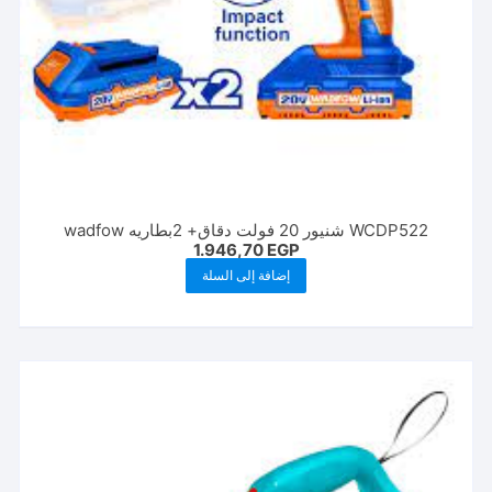
WCDP522 شنیور 20 فولت دقاق+ 2بطاريه wadfow
1.946,70
EGP
إضافة إلى السلة