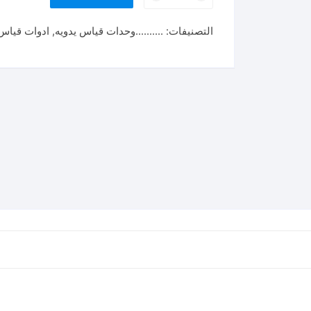
متر
100
التصنيفات:
..........وحدات قياس يدويه
,
ادوات قياس
متر
فايبر
FIBERGLASS
MEASURING
100M
TMTF181006