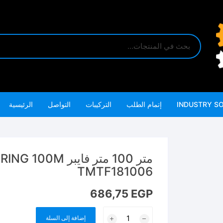
INDUSTRY S
إتمام الطلب
التركيبات
التواصل
الرئيسية
متر 100 متر فايب
TMTF181006
686,75
EGP
كمية
إضافة إلى السلة