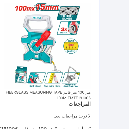
متر 100 متر فايبر FIBERGLASS MEASURING TAPE
100M TMTF181006
المراجعات
لا توجد مراجعات بعد.
كن أول من يقيم “متر 100 متر فايبر FIBERGLASS MEASURING 100M TMTF181006”