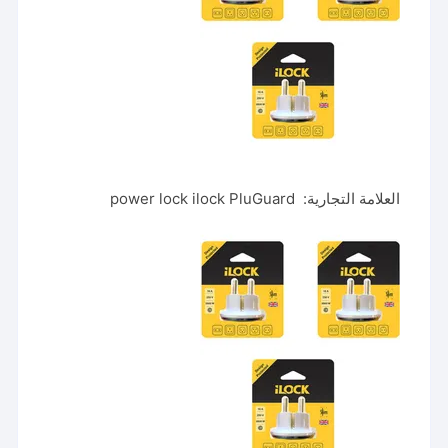
العلامة التجارية: power lock ilock PluGuard