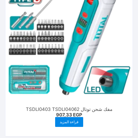
مفك شحن توتال TSDLI0403 TSDLI04062
907,33
EGP
قراءة المزيد