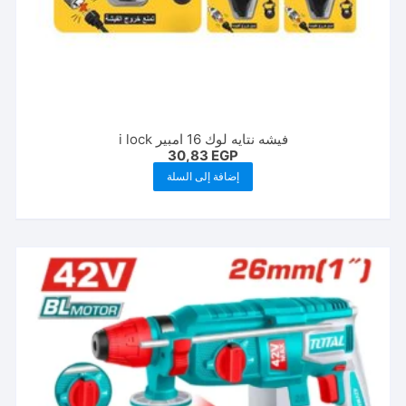
فيشه نتايه لوك 16 امبير i lock
30,83
EGP
إضافة إلى السلة