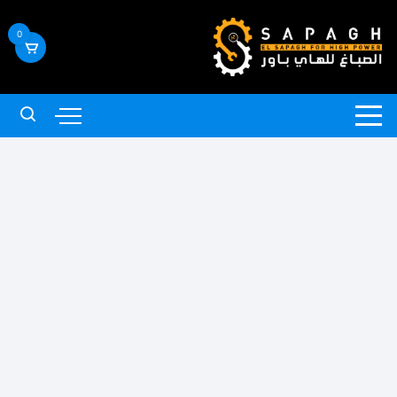
لتجاوز
لى
0
لمحتوى