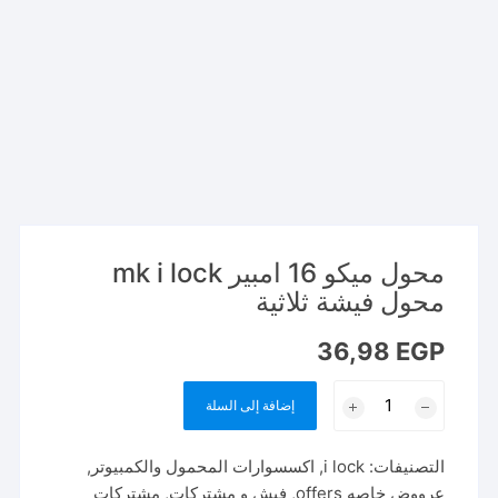
محول ميكو 16 امبير mk i lock
محول فيشة ثلاثية
36,98
EGP
كمية
إضافة إلى السلة
محول
ميكو
التصنيفات:
i lock
,
اكسسوارات المحمول والكمبيوتر
,
16
عرووض خاصه offers
,
فيش و مشتركات
,
مشتركات