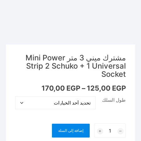
مشترك ميني 3 متر Mini Power
Strip 2 Schuko + 1 Universal
Socket
نطاق
170,00
EGP
–
125,00
EGP
السعر:
من
طول السلك
خلال
كمية
إضافة إلى السلة
مشترك