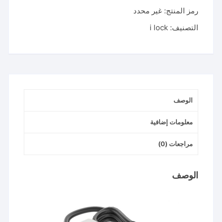
ميني
رمز المنتج:
غير محدد
3
متر
التصنيف:
i lock
Mini
Power
Strip
2
Schuko
+
الوصف
1
Universal
معلومات إضافية
Socket
مراجعات (0)
الوصف