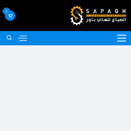
لتجاوز
لى
0
لمحتوى