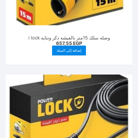
وصله سلك 15متر بالفيشه دكر ونتايه i lock
657,55
EGP
إضافة إلى السلة