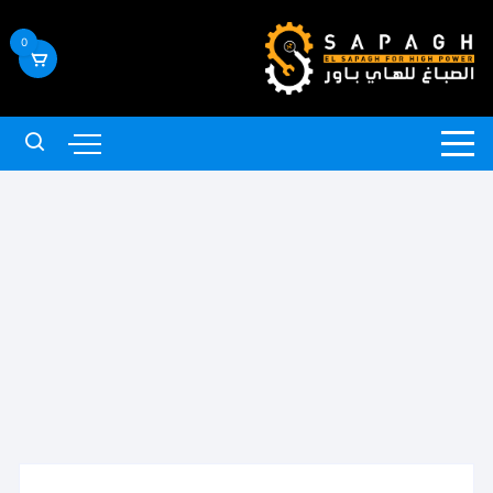
لتجاوز
لى
0
لمحتوى