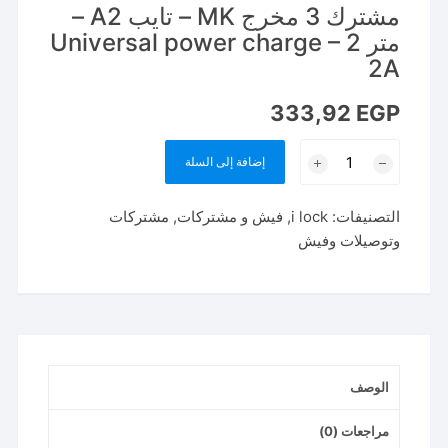
مشترك 3 مخرج MK – تايب A2 –
متر 2 Universal power charge –
2A
333,92
EGP
كمية
إضافة إلى السلة
مشترك
3
التصنيفات:
i lock
,
فيش و مشتركات
,
مشتركات
مخرج
وتوصيلات وفيش
MK
-
تايب
A2
-
متر
الوصف
2
Universal
مراجعات (0)
power