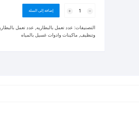
كمية
إضافة إلى السلة
مغسله
20
التصنيفات:
عدد تعمل بالبطاريه
,
عدد تعمل بالبطاري
فولت
وتنظيف
,
ماكينات وادوات غسيل بالمياه
بدون
بطاريه
و
شاحن
24.8
بار
توتال
TPWLI2036