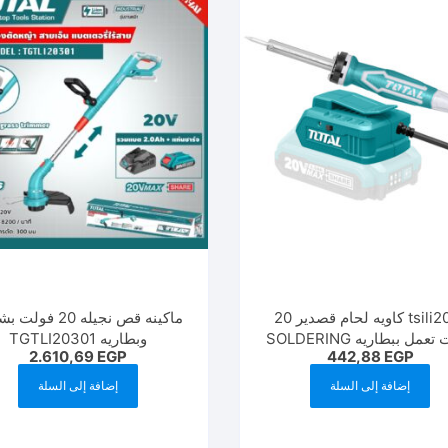
tsili2001 كاويه لحام قصدير 20
ماكينه قص نجيله 20 ف
فولت تعمل ببطاريه SOLDERING
وبطاريه TGTLI20301
2.610,69
EGP
442,88
EGP
IRON 20V
إضافة إلى السلة
إضافة إلى السلة