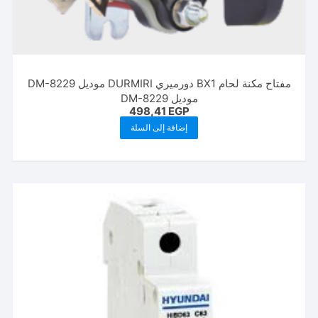
مفتاح مكنة لحام BX1 دورميري DURMIRI موديل DM-8229
موديل DM-8229
498,41
EGP
إضافة إلى السلة