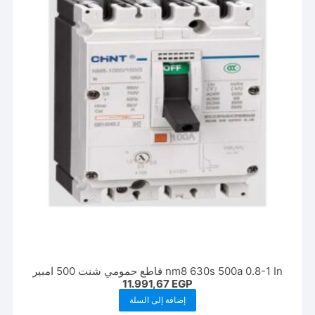
nm8 630s 500a 0.8-1 In قاطع حمومي شنت 500 امبير
11.991,67
EGP
إضافة إلى السلة