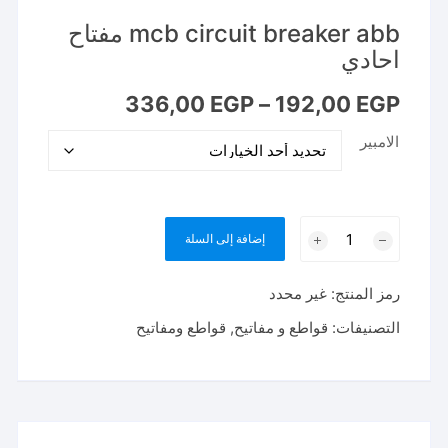
mcb circuit breaker abb مفتاح
احادي
نطاق
336,00
EGP
–
192,00
EGP
السعر:
من
الامبير
خلال
كمية
إضافة إلى السلة
mcb
circuit
رمز المنتج:
غير محدد
breaker
abb
التصنيفات:
قواطع و مفاتيح
,
قواطع ومفاتيح
مفتاح
احادي