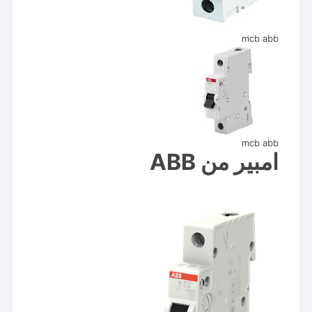
mcb abb
mcb abb
امبير من ABB