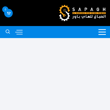
لتجاوز
لى
0
لمحتوى