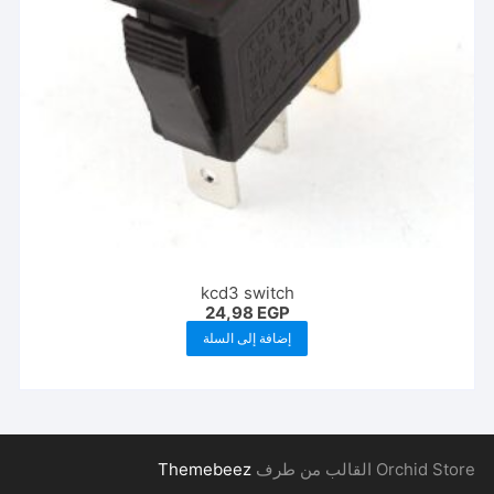
kcd3 switch
24,98
EGP
إضافة إلى السلة
Orchid Store القالب من طرف
Themebeez