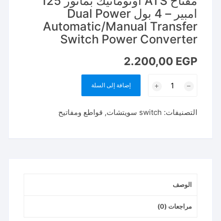
مفتاح ATS اوتوماتيك بماتور 125
امبير – 4 بول Dual Power
Automatic/Manual Transfer
Switch Power Converter
2.200,00
EGP
كمية
إضافة إلى السلة
مفتاح
ATS
التصنيفات:
switch سويتشات
,
قواطع ومفاتيح
اوتوماتيك
بماتور
125
امبير
-
4
الوصف
بول
Dual
مراجعات (0)
Power