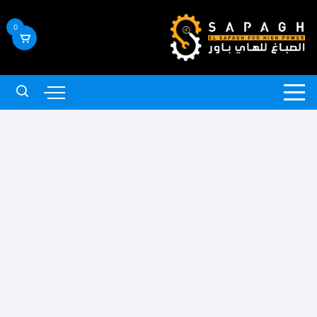
لتجاوز
لى
0
لمحتوى