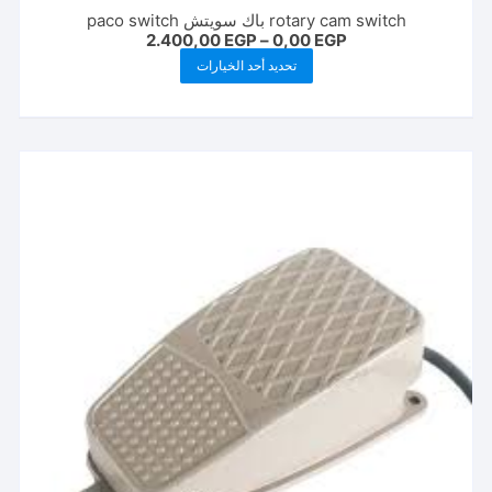
rotary cam switch باك سويتش paco switch
نطاق
2.400,00
EGP
–
0,00
EGP
السعر:
هناك
تحديد أحد الخيارات
من
العديد
خلال
من
الأشكال
المختلفة
لهذا
المنتج.
يمكن
اختيار
الخيارات
على
صفحة
المنتج