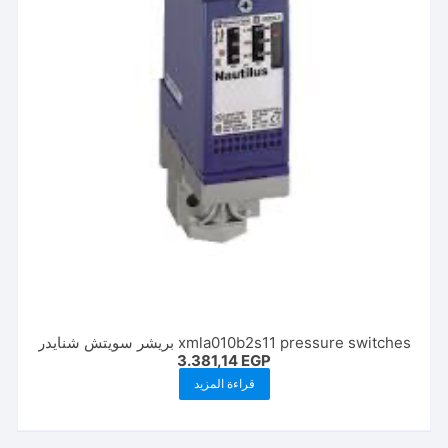
xmla010b2s11 pressure switches بريشر سويتش شنايدر
3.381,14
EGP
قراءة المزيد