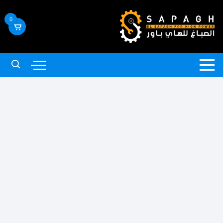
لتجاوز
لى
0
لمحتوى