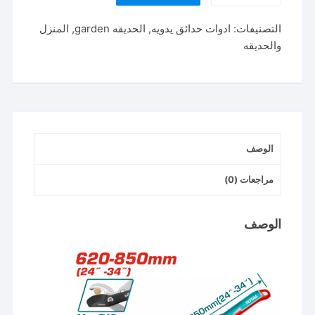
عقله
التصنيفات:
ادوات حدائق يدويه
,
الحديقه garden
,
المنزل
تلسكوبي
والحديقه
TELESCOPIC
LOOPER
62-
85cm
THTS1527416
الوصف
مراجعات (0)
الوصف