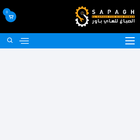
لتجاوز
لى
0
لمحتوى