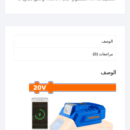
تحويل
من
بطاريه
20
فولت
ل
الوصف
باور
بانك
مراجعات (0)
-
WUCP118
الوصف