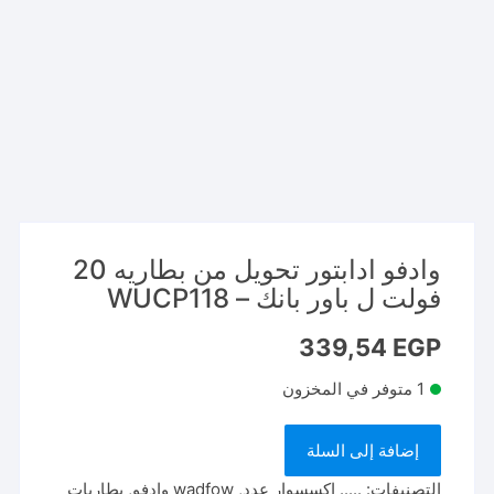
وادفو ادابتور تحويل من بطاريه 20
فولت ل باور بانك – WUCP118
339,54
EGP
1 متوفر في المخزون
كمية
إضافة إلى السلة
وادفو
ادابتور
التصنيفات:
..... اكسسوار عدد
,
wadfow وادفو
,
بطاريات