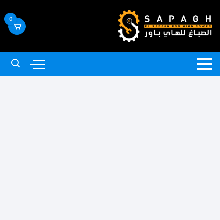
لتجاوز
لى
0
لمحتوى