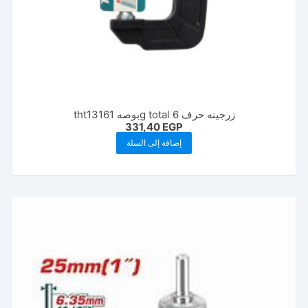
زرجينه حرف g total 6بوصه tht13161
331,40
EGP
إضافة إلى السلة