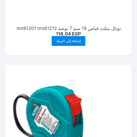
توتال مثلث قياس 18 سم 7 بوصة tmt61201 tmt61212
118,04
EGP
إضافة إلى السلة