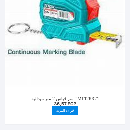
TMT126321 متر قياس 2 متر ميداليه
36,57
EGP
قراءة المزيد