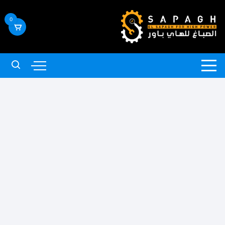
لتجاوز
لى
0
لمحتوى