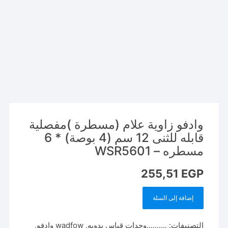
وادفو زاوية علام (مسطرة )مفصلية
قابله للثنى 12 سم (4 بوصة) * 6
مسطره – WSR5601
255,51
EGP
إضافة إلى السلة
كمية
وادفو
التصنيفات:
..........وحدات قياس يدويه
,
wadfow وادفو
,
زاوية