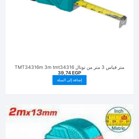
متر قياس 3 متر من توتال TMT34316m 3m tmt34316
39,74
EGP
إضافة إلى السلة