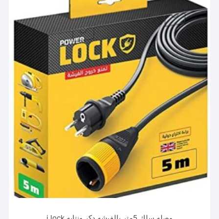
وصله سلك 5متر بالفيشه دكر ونتايه i lock