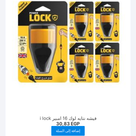
فيشه نتايه لوك 16 امبير i lock
30,83
EGP
إضافة إلى السلة