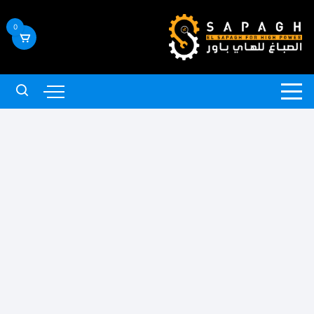
لتجاوز
لى
0
لمحتوى