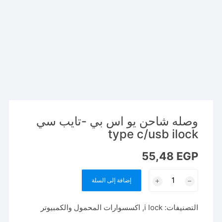
وصله شاحن يو اس بي -تايب سي
type c/usb ilock
55,48
EGP
كمية
إضافة إلى السلة
وصله
شاحن
التصنيفات:
i lock
,
اكسسوارات المحمول والكمبيوتر
يو
اس