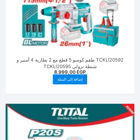
TCKLI20592 طقم كومبو 5 قطع مع 2 بطارية 4 أمبير و
شنطة ترولي TCKLI20595
8.999,00
EGP
إضافة إلى السلة