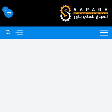
لتجاوز
لى
0
لمحتوى