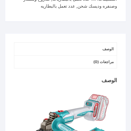
Angle
وصنفره وديسك شحن
,
عدد تعمل بالبطاريه
Grinder
2
x
2.5Ah
Batteries
صاروخ
الوصف
42
فولت
مراجعات (0)
الوصف