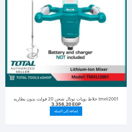
tmxli2001 خلاط بويات توتال شحن 20 فولت بدون يطاريه
3.356,20
EGP
إضافة إلى السلة