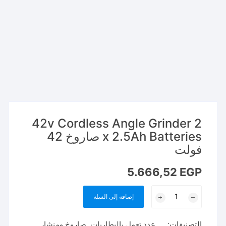
42v Cordless Angle Grinder 2
x 2.5Ah Batteries صاروخ 42
فولت
5.666,52
EGP
كمية
إضافة إلى السلة
42v
Cordless
التصنيفات:
.... عدد تعمل بالبطاريات
,
صاروخ ومنشار