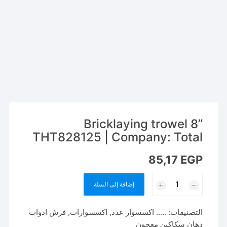
Bricklaying trowel 8”
THT828125 | Company: Total
85,17
EGP
كمية
إضافة إلى السلة
Bricklaying
trowel
التصنيفات:
..... اكسسوار عدد
,
اكسسوارات
,
فرش ادوات
8''
دهان سكاكين معجون
THT828125