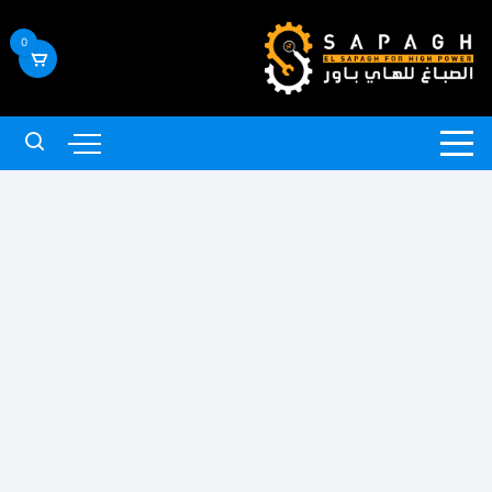
لتجاوز
لى
0
لمحتوى