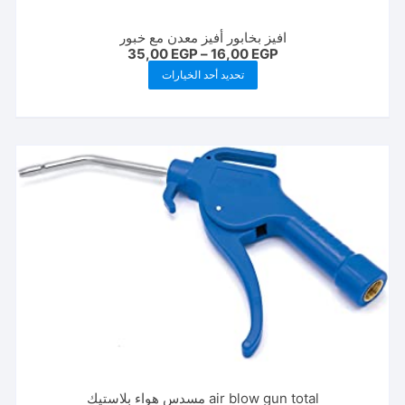
افيز بخابور أفيز معدن مع خبور
نطاق
35,00
EGP
–
16,00
EGP
السعر:
هناك
تحديد أحد الخيارات
من
العديد
خلال
من
الأشكال
المختلفة
لهذا
المنتج.
يمكن
اختيار
الخيارات
على
صفحة
المنتج
air blow gun total مسدس هواء بلاستيك