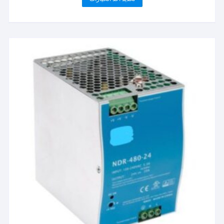
من
العديد
خلال
من
الأشكال
المختلفة
لهذا
المنتج.
يمكن
اختيار
الخيارات
على
صفحة
المنتج