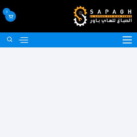
لتجاوز
لى
0
لمحتوى