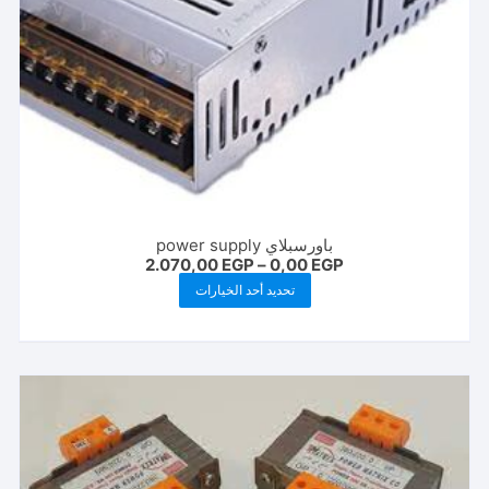
باورسبلاي power supply
نطاق
2.070,00
EGP
–
0,00
EGP
السعر:
هناك
تحديد أحد الخيارات
من
العديد
خلال
من
الأشكال
المختلفة
لهذا
المنتج.
يمكن