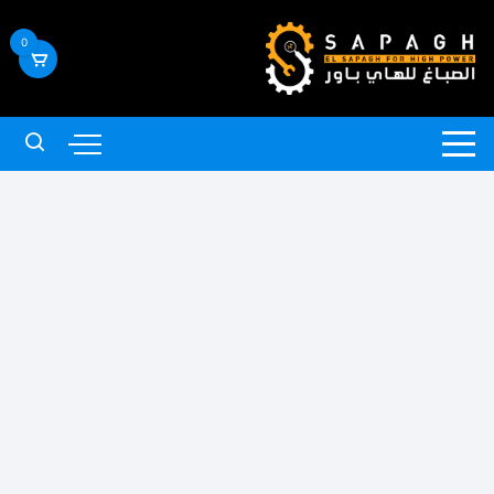
لتجاوز
لى
0
لمحتوى