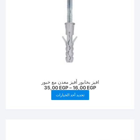
افيز بخابور أفيز معدن مع خبور
نطاق
35,00
EGP
–
16,00
EGP
السعر:
هناك
تحديد أحد الخيارات
من
العديد
خلال
من
الأشكال
المختلفة
لهذا
المنتج.