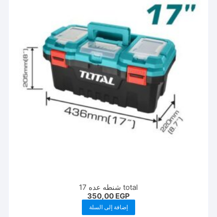
يمكن
اختيار
الخيارات
على
صفحة
المنتج
total شنطه عده 17
350,00
EGP
إضافة إلى السلة