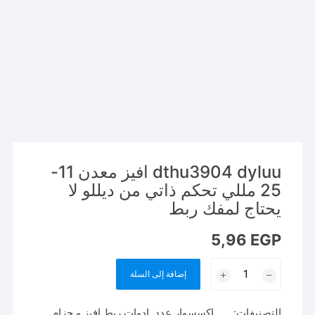
dthu3904 dyluu افيز معدن 11-
25 مللي تحكم ذاتي من ديللو لا
يحتاج لمفك ربط
5,96
EGP
كمية
إضافة إلى السلة
dthu3904
dyluu
التصنيفات:
..... اكسسوار عدد
,
ادوات ربط افيز و حزام