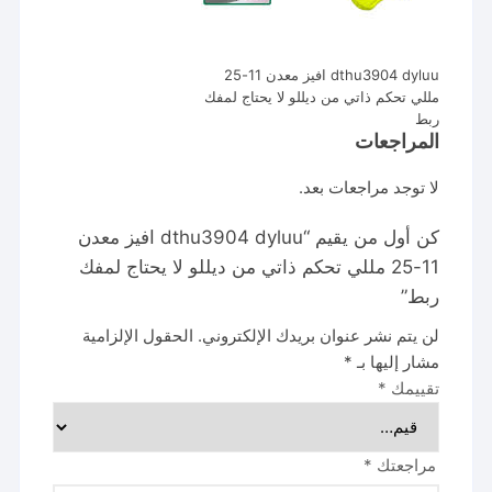
dthu3904 dyluu افيز معدن 11-25
مللي تحكم ذاتي من ديللو لا يحتاج لمفك
ربط
المراجعات
لا توجد مراجعات بعد.
كن أول من يقيم “dthu3904 dyluu افيز معدن
11-25 مللي تحكم ذاتي من ديللو لا يحتاج لمفك
ربط”
لن يتم نشر عنوان بريدك الإلكتروني.
الحقول الإلزامية
مشار إليها بـ
*
تقييمك
*
مراجعتك
*