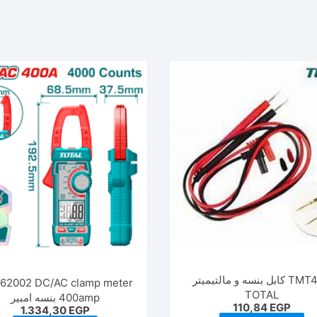
TMT423 كابل بنسه و مالتيميتر
762002 DC/AC clamp meter
TOTAL
400amp بنسه امبير
110,84
EGP
1.334,30
EGP