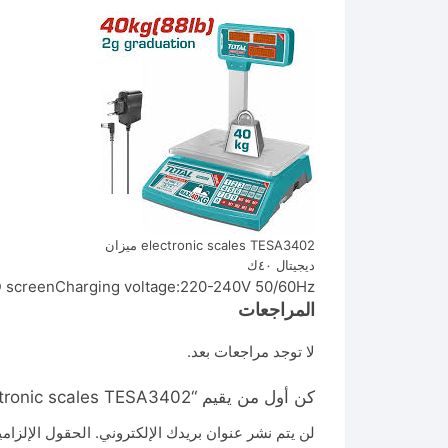
electronic scales TESA3402 ميزان
ديجيتال ٤٠ك
D screenCharging voltage:220-240V 50/60Hz
المراجعات
لا توجد مراجعات بعد.
كن أول من يقيم “electronic scales TESA3402 ميزان ديجيتال ٤٠ك”
لن يتم نشر عنوان بريدك الإلكتروني.
الحقول الإلزامي