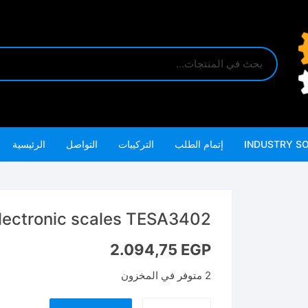
INDUSTRY S
إتمام الطلب
التركيبات
التواصل
الرئيسية
electronic scales TESA3402 ميزان ديجيتال ٠
2.094,75
EGP
2 متوفر في المخزون
كمية