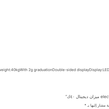
weight:40kgWith 2g graduationDouble-sided displayDisplay:LE
ة مشار إليها بـ
*