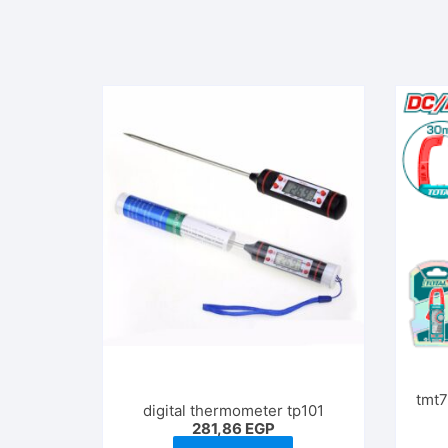
tmt
digital thermometer tp101
281,86
EGP