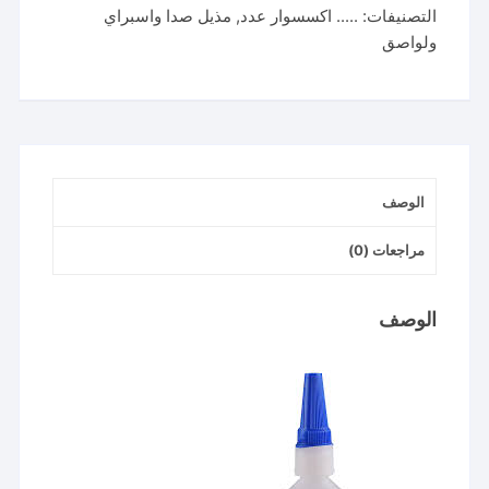
التصنيفات:
..... اكسسوار عدد
,
مذيل صدا واسبراي
406
ولواصق
لاصق
سريع
وقوي
للبلاستيك
والمطاط
الوصف
مراجعات (0)
الوصف