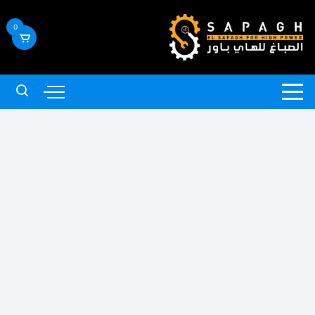
لتجاوز
لى
0
لمحتوى