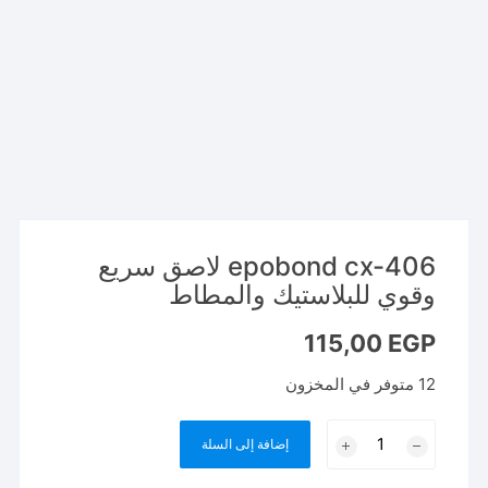
epobond cx-406 لاصق سريع
وقوي للبلاستيك والمطاط
115,00
EGP
12 متوفر في المخزون
كمية
إضافة إلى السلة
epobond
cx-