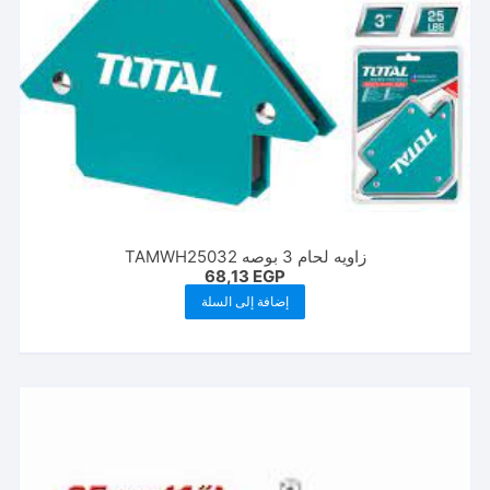
زاويه لحام 3 بوصه TAMWH25032
68,13
EGP
إضافة إلى السلة