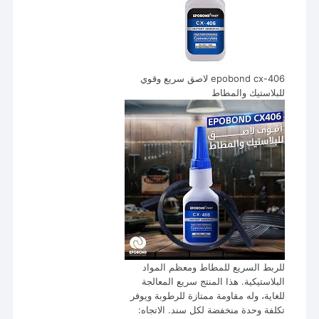
epobond cx-406 لاصق سريع وقوي
للبلاستيك والمطاط
للربط السريع للمطاط ومعظم المواد
البلاستيكية. هذا المنتج سريع المعالجة
للغاية، وله مقاومة ممتازة للرطوبة ويوفر
تكلفة وحدة منخفضة لكل سند. الاتجاه: