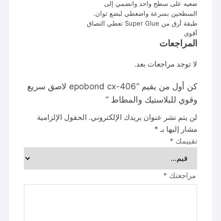
ضعيه على سطح واحد وانضمي إلى
السطحين بسرعة واضغطي لبضع ثوان.
طبقة أرق من Super Glue تعطي التصاق
أقوى
المراجعات
لا توجد مراجعات بعد.
كن أول من يقيم “epobond cx-406 لاصق سريع
وقوي للبلاستيك والمطاط ”
لن يتم نشر عنوان بريدك الإلكتروني.
الحقول الإلزامية
مشار إليها بـ
*
تقييمك
*
مراجعتك
*