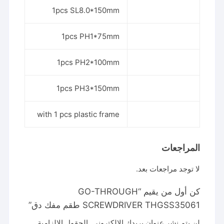
1pcs SL8.0*150mm
1pcs PH1*75mm
1pcs PH2*100mm
1pcs PH3*150mm
with 1 pcs plastic frame
المراجعات
لا توجد مراجعات بعد.
كن أول من يقيم “GO-THROUGH
SCREWDRIVER THGSS35061 طقم مفك دق”
لن يتم نشر عنوان بريدك الإلكتروني.
الحقول الإلزامية