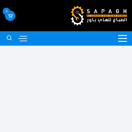
لتجاوز
لى
0
لمحتوى