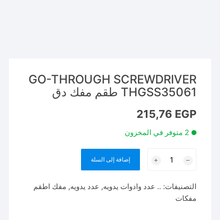
GO-THROUGH SCREWDRIVER
THGSS35061 طقم مفك دق
215,76
EGP
2 متوفر في المخزون
كمية
إضافة إلى السلة
GO-
THROUGH
التصنيفات:
.. عدد وادوات يدويه
,
عدد يدويه
,
مفك اطقم
SCREWDRIVER
مفكات
THGSS35061
طقم