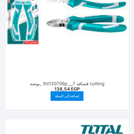
cutting قصافه tht130706p __7 _بوصه
138,54
EGP
إضافة إلى السلة