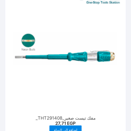
مفك تيست صغير_THT291408_
27,71
EGP
إضافة إلى السلة