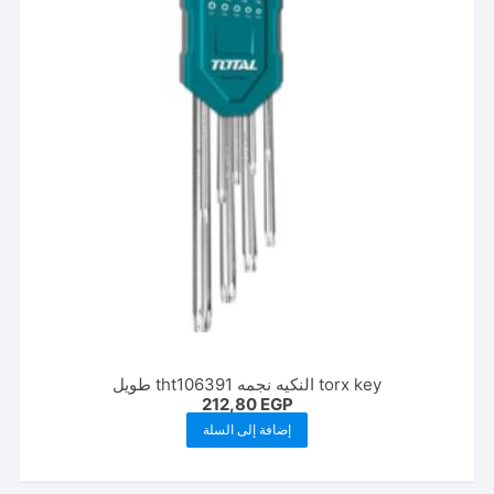
torx key النكيه نجمه tht106391 طويل
212,80
EGP
إضافة إلى السلة