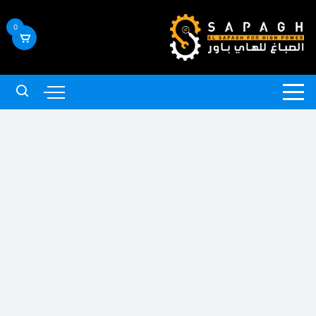
لتجاوز
لى
0
لمحتوى