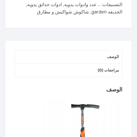
التصنيفات:
.. عدد وادوات يدويه
,
ادوات حدائق يدويه
,
شاكوش
الحديقه garden
,
شاكوش شواكيش و مطارق
بلطه
افعي
ماركه
كيندو
الوصف
مراجعات (0)
الوصف