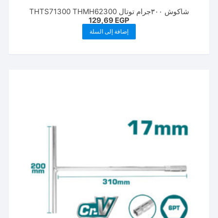
شاكوش ٣٠٠جرام توتال THTS71300 THMH62300
129,69
EGP
إضافة إلى السلة