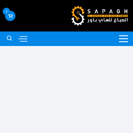
لتجاوز
لى
0
لمحتوى