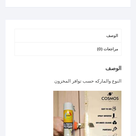
سبراي
فووم
انواع
متغيره
الوصف
مراجعات (0)
الوصف
النوع والماركه حسب توافر المخزون