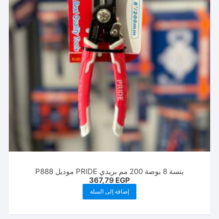
بنسة 8 بوصة 200 مم بريدي PRIDE موديل P888
367,79
EGP
إضافة إلى السلة