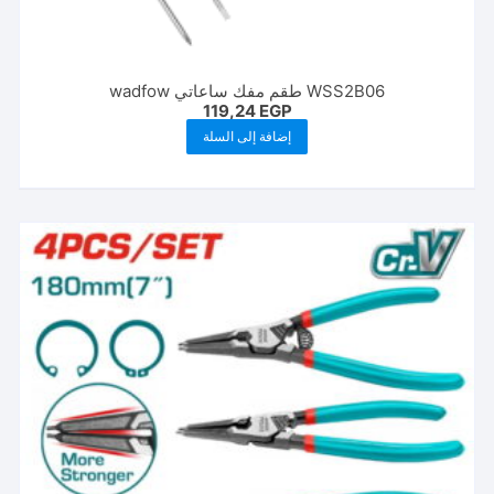
WSS2B06 طقم مفك ساعاتي wadfow
119,24
EGP
إضافة إلى السلة