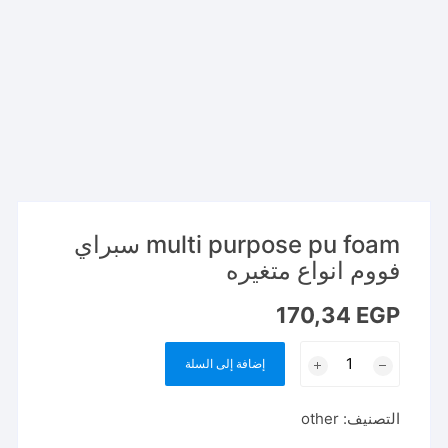
multi purpose pu foam سبراي
فووم انواع متغيره
170,34
EGP
كمية
إضافة إلى السلة
multi
purpose
التصنيف:
other
pu
foam