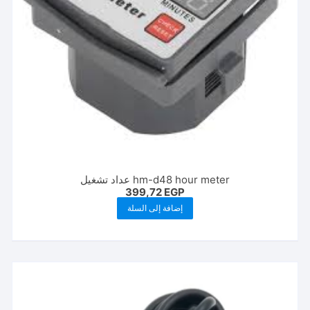
المنتج
hm-d48 hour meter عداد تشغيل
399,72
EGP
إضافة إلى السلة