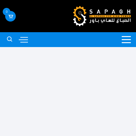
لتجاوز
لى
0
لمحتوى