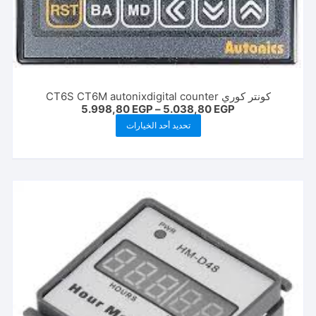
كونتر كوري CT6S CT6M autonixdigital counter
نطاق
5.998,80
EGP
–
5.038,80
EGP
السعر:
هناك
تحديد أحد الخيارات
من
العديد
خلال
من
الأشكال
المختلفة
لهذا
المنتج.
يمكن
اختيار
الخيارات
على
صفحة