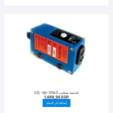
عدسه سحب z3j -ds-30e3
1.498,96
EGP
إضافة إلى السلة